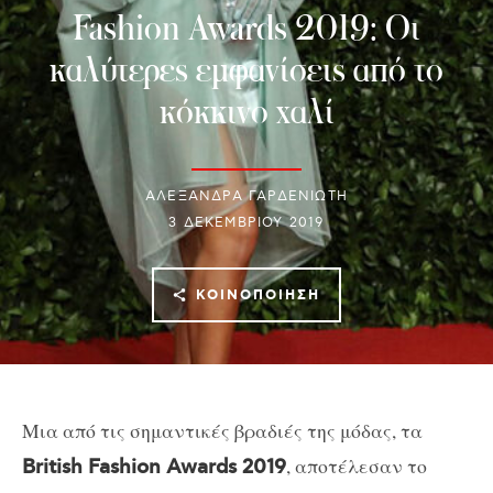
Fashion Awards 2019: Οι
καλύτερες εμφανίσεις από το
κόκκινο χαλί
ΑΛΕΞΑΝΔΡΑ ΓΑΡΔΕΝΙΩΤΗ
3 ΔΕΚΕΜΒΡΊΟΥ 2019
ΚΟΙΝΟΠΟΊΗΣΗ
Μια από τις σημαντικές βραδιές της μόδας, τα
, αποτέλεσαν το
British Fashion Awards 2019