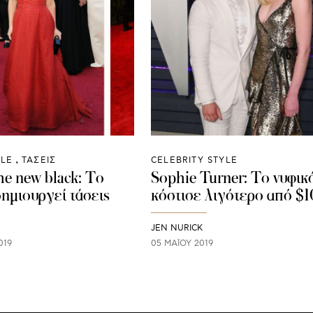
YLE
ΤΑΣΕΙΣ
CELEBRITY STYLE
the new black: Το
Sophie Turner: Το νυφικ
ημιουργεί τάσεις
κόστισε λιγότερο από $
JEN NURICK
019
05 ΜΑΪ́ΟΥ 2019