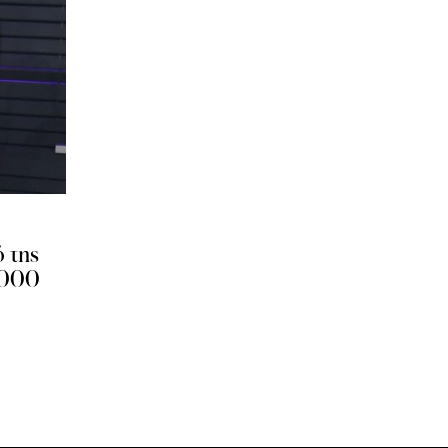
ό της
1000