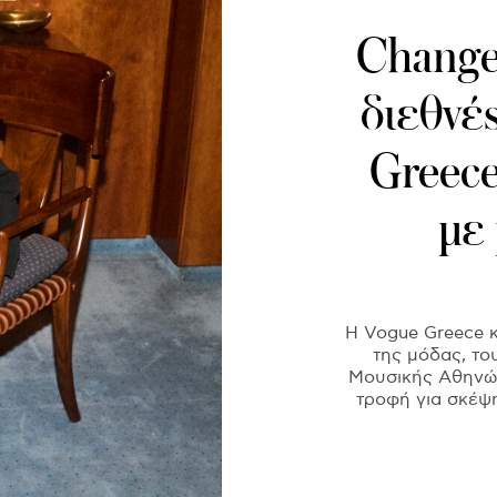
Change
διεθνέ
Greec
με
Η Vogue Greece 
της μόδας, το
Μουσικής Αθηνών
τροφή για σκέψη