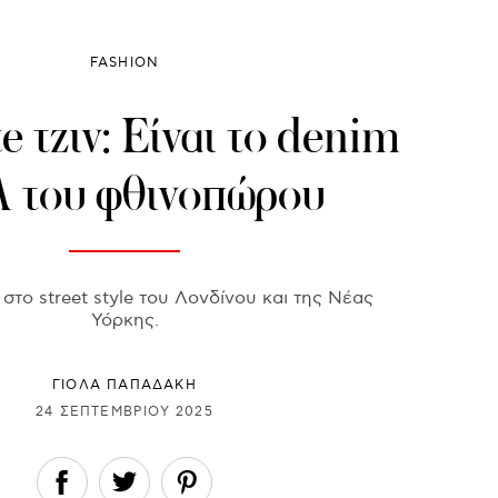
FASHION
e τζιν: Είναι το denim
λ του φθινοπώρου
στο street style του Λονδίνου και της Νέας
Υόρκης.
ΓΙΌΛΑ ΠΑΠΑΔΆΚΗ
24 ΣΕΠΤΕΜΒΡΊΟΥ 2025