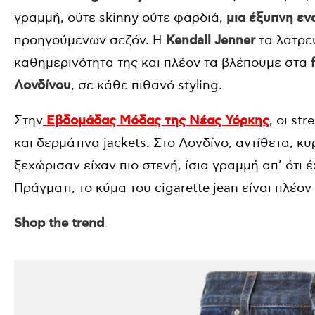
γραμμή, ούτε skinny ούτε φαρδιά,
μια έξυπνη εν
προηγούμενων σεζόν. Η
Kendall Jenner
τα λατρε
καθημερινότητα της και πλέον τα βλέπουμε στα
Λονδίνου
, σε κάθε πιθανό styling.
Στην
Εβδομάδας Μόδας της Νέας Υόρκης
, οι st
και δερμάτινα jackets. Στο Λονδίνο, αντίθετα, 
ξεχώρισαν είχαν πιο στενή, ίσια γραμμή απ’ ότι 
Πράγματι, το κύμα του cigarette jean είναι πλέον
Shop the trend