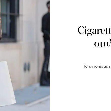
Cigarett
στυ
Το εντοπίσαμε 