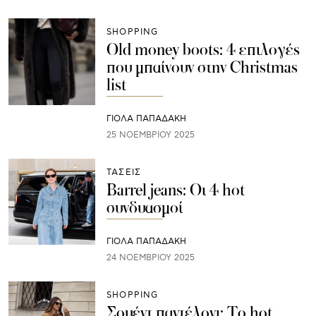
SHOPPING
Old money boots: 4 επιλογές
που μπαίνουν στην Christmas
list
ΓΙΌΛΑ ΠΑΠΑΔΆΚΗ
25 ΝΟΕΜΒΡΊΟΥ 2025
ΤΑΣΕΙΣ
Barrel jeans: Οι 4 hot
συνδυασμοί
ΓΙΌΛΑ ΠΑΠΑΔΆΚΗ
24 ΝΟΕΜΒΡΊΟΥ 2025
SHOPPING
Σουέντ παντέλονι: To hot