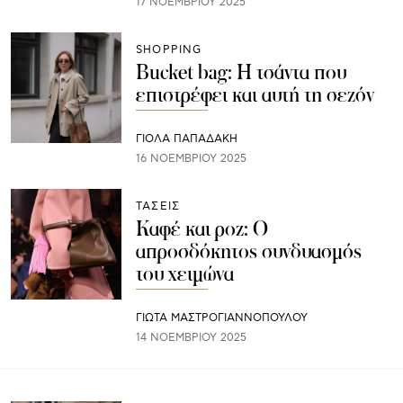
17 ΝΟΕΜΒΡΊΟΥ 2025
SHOPPING
Bucket bag: Η τσάντα που
επιστρέφει και αυτή τη σεζόν
ΓΙΌΛΑ ΠΑΠΑΔΆΚΗ
16 ΝΟΕΜΒΡΊΟΥ 2025
ΤΑΣΕΙΣ
Καφέ και ροζ: Ο
απροσδόκητος συνδυασμός
του χειμώνα
ΓΙΩΤΑ ΜΑΣΤΡΟΓΙΑΝΝΟΠΟΥΛΟΥ
14 ΝΟΕΜΒΡΊΟΥ 2025