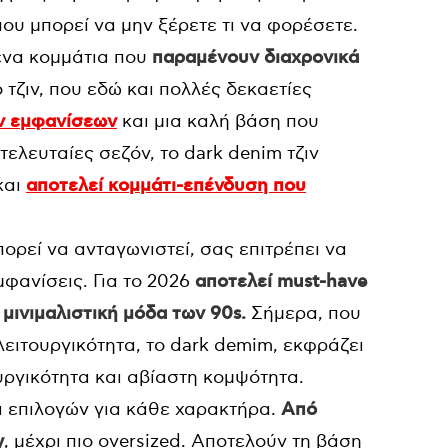
 που μπορεί να μην ξέρετε τι να φορέσετε.
ένα κομμάτια που
παραμένουν διαχρονικά
 τζιν, που εδώ και πολλές δεκαετίες
ν εμφανίσεων
και μια καλή βάση που
 τελευταίες σεζόν, το dark denim τζιν
και
αποτελεί κομμάτι-επένδυση που
πορεί να ανταγωνιστεί, σας επιτρέπει να
φανίσεις. Για το 2026
αποτελεί must-have
 μινιμαλιστική μόδα των 90s.
Σήμερα, που
λειτουργικότητα, το dark demim, εκφράζει
υργικότητα και αβίαστη κομψότητα.
α επιλογών για κάθε χαρακτήρα.
Από
y
, μέχρι πιο oversized. Αποτελούν τη βάση