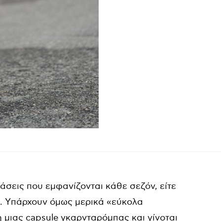
άσεις που εμφανίζονται κάθε σεζόν, είτε
le. Yπάρχουν όμως μερικά «εύκολα
μιας capsule γκαρνταρόμπας και γίνοται