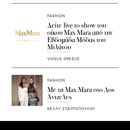
FASHION
Δείτε live το show του
οίκου Max Mara από την
Εβδομάδα Μόδας του
Μιλάνου
VOGUE GREECE
FASHION
Με τη Max Mara στο Λος
Άντζελες
ΚΕΛΛΥ ΣΤΑΥΡΟΠΟΥΛΟΥ