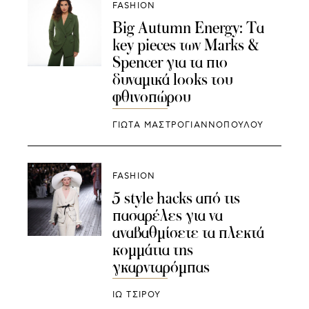
FASHION
Big Autumn Energy: Τα
key pieces των Marks &
Spencer για τα πιο
δυναμικά looks του
φθινοπώρου
ΓΙΩΤΑ ΜΑΣΤΡΟΓΙΑΝΝΟΠΟΥΛΟΥ
FASHION
5 style hacks από τις
πασαρέλες για να
αναβαθμίσετε τα πλεκτά
κομμάτια της
γκαρνταρόμπας
ΙΩ ΤΣΙΡΟΥ