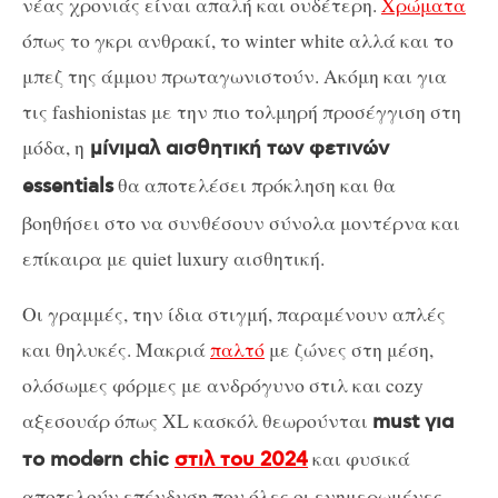
νέας χρονιάς είναι απαλή και ουδέτερη.
Χρώματα
όπως το γκρι ανθρακί, το winter white αλλά και το
μπεζ της άμμου πρωταγωνιστούν. Ακόμη και για
τις fashionistas με την πιο τολμηρή προσέγγιση στη
μόδα, η
μίνιμαλ αισθητική των φετινών
θα αποτελέσει πρόκληση και θα
essentials
βοηθήσει στο να συνθέσουν σύνολα μοντέρνα και
επίκαιρα με quiet luxury αισθητική.
Οι γραμμές, την ίδια στιγμή, παραμένουν απλές
και θηλυκές. Μακριά
παλτό
με ζώνες στη μέση,
ολόσωμες φόρμες με ανδρόγυνο στιλ και cozy
αξεσουάρ όπως XL κασκόλ θεωρούνται
must για
και φυσικά
το modern chic
στιλ του 2024
αποτελούν επένδυση που όλες οι ενημερωμένες