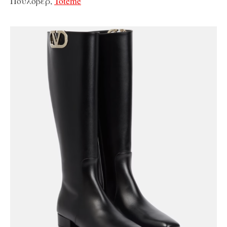
Πουλόβερ,
Toteme