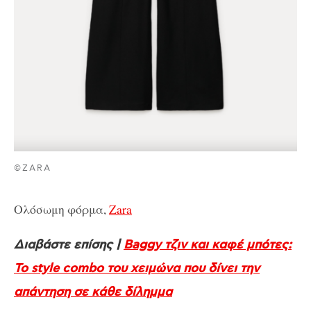
©ZARA
Ολόσωμη φόρμα,
Zara
Διαβάστε επίσης |
Baggy τζιν και καφέ μπότες:
Το style combo του χειμώνα που δίνει την
απάντηση σε κάθε δίλημμα