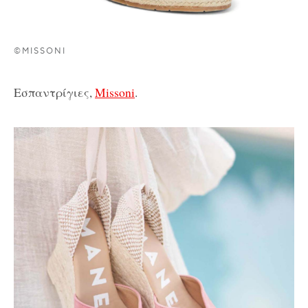
©MISSONI
Εσπαντρίγιες,
Missoni
.