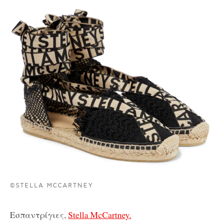
©STELLA MCCARTNEY
Εσπαντρίγιες,
Stella McCartney.