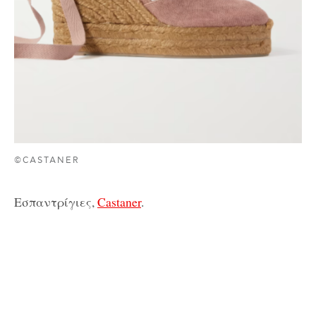
©CASTANER
Εσπαντρίγιες,
Castaner
.