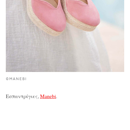
©MANEBI
Εσπαντρίγιες,
Manebi
.