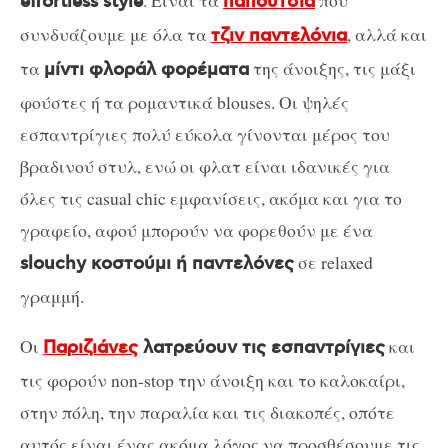
. Είναι τα
που
effortless style
παπούτσια
συνδυάζουμε με όλα τα
, αλλά και
τζιν παντελόνια
τα
της άνοιξης, τις μάξι
μίντι φλοράλ φορέματα
φούστες ή τα ρομαντικά blouses. Οι ψηλές
εσπαντρίγιες πολύ εύκολα γίνονται μέρος του
βραδινού στυλ, ενώ οι φλατ είναι ιδανικές για
όλες τις casual chic εμφανίσεις, ακόμα και για το
γραφείο, αφού μπορούν να φορεθούν με ένα
σε relaxed
slouchy κοστούμι ή παντελόνες
γραμμή.
Οι
και
Παριζιάνες
λατρεύουν τις εσπαντρίγιες
τις φορούν non-stop την άνοιξη και το καλοκαίρι,
στην πόλη, την παραλία και τις διακοπές, οπότε
αυτός είναι ένας ακόμα λόγος να προσθέσουμε τις