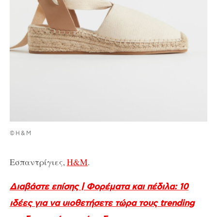
©Η&Μ
Εσπαντρίγιες,
Η&Μ
.
Διαβάστε επίσης | Φορέματα και πέδιλα: 10
ιδέες για να υιοθετήσετε τώρα τους trending