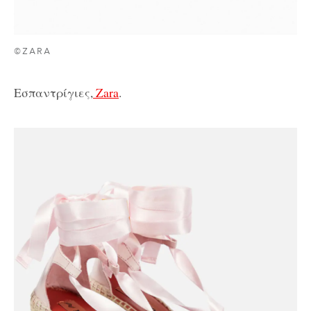
©ZARA
Εσπαντρίγιες,
Zara
.