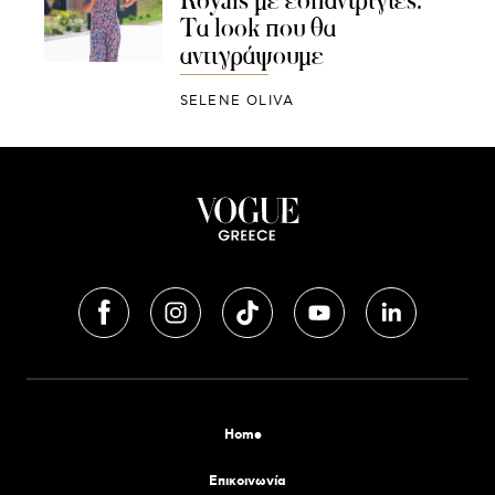
Royals με εσπαντρίγιες:
Tα look που θα
αντιγράψουμε
SELENE OLIVA
Home
Επικοινωνία