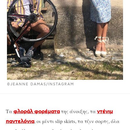
©JEANNE DAMAS/INSTAGRAM
Τα
της άνοιξης, τα
φλοράλ φορέματα
ντένιμ
, οι μίντι slip skirts, τα τζιν σορτς, όλα
παντελόνια