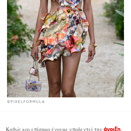
©PIXELFORMULA
Καθώς και επίσημα έχουμε υποδεχτεί την
,
άνοιξη