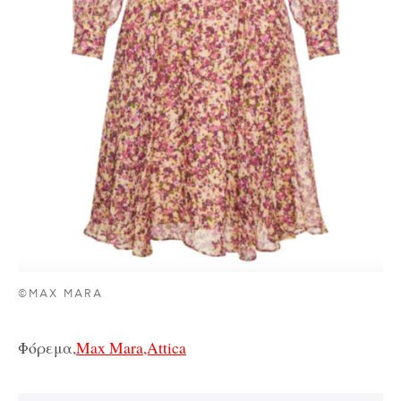
©MAX MARA
Φόρεμα,
Max Mara,Attica