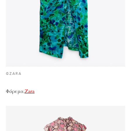
©ZARA
Φόρεμα,
Zara