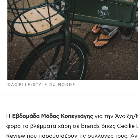
©ACIELLE/STYLE DU MONDE
Η
Εβδομάδα Μόδας Κοπεγχάγης
για την Άνοιξη/
φορά τα βλέμματα χάρη σε brands όπως Cecilie 
Review που παρουσιάζουν τις συλλογές τους. Αν