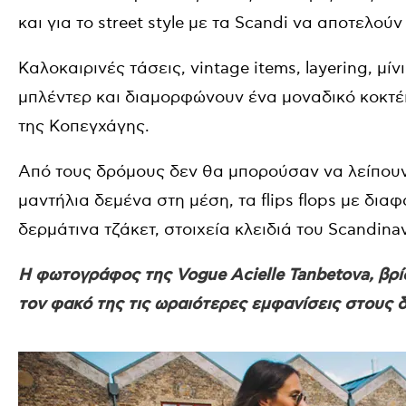
και για το street style με τα Scandi να αποτελούν
Καλοκαιρινές τάσεις, vintage items, layering, μί
μπλέντερ και διαμορφώνουν ένα μοναδικό κοκτέι
της Κοπεγχάγης.
Από τους δρόμους δεν θα μπορούσαν να λείπουν 
μαντήλια δεμένα στη μέση, τα flips flops με δια
δερμάτινα τζάκετ, στοιχεία κλειδιά του Scandinav
Η φωτογράφος της Vogue Acielle Tanbetova, βρί
τον φακό της τις ωραιότερες εμφανίσεις στους 