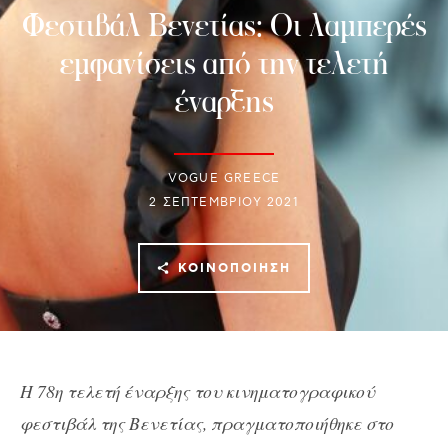
Φεστιβάλ Βενετίας: Οι λαμπερές
εμφανίσεις από την τελετή
έναρξης
VOGUE GREECE
2 ΣΕΠΤΕΜΒΡΊΟΥ 2021
ΚΟΙΝΟΠΟΊΗΣΗ
H 78η τελετή έναρξης του κινηματογραφικού
φεστιβάλ της Βενετίας, πραγματοποιήθηκε στο