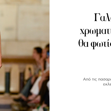
Γαλά
χρωματ
θα φωτί
Από τις πασαρ
εκλ