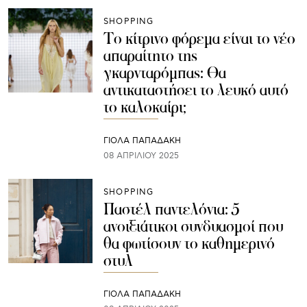
SHOPPING
Το κίτρινο φόρεμα είναι το νέο
απαραίτητο της
γκαρνταρόμπας: Θα
αντικαταστήσει το λευκό αυτό
το καλοκαίρι;
ΓΙΌΛΑ ΠΑΠΑΔΆΚΗ
08 ΑΠΡΙΛΊΟΥ 2025
SHOPPING
Παστέλ παντελόνια: 5
ανοιξιάτικοι συνδυασμοί που
θα φωτίσουν το καθημερινό
στυλ
ΓΙΌΛΑ ΠΑΠΑΔΆΚΗ