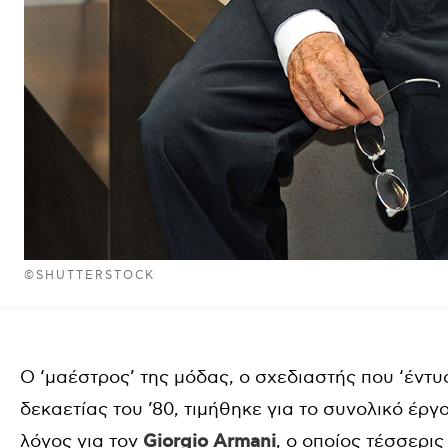
©SHUTTERSTOCK
Ο ‘μαέστρος’ της μόδας, ο σχεδιαστής που ‘έντυ
δεκαετίας του ’80, τιμήθηκε για το συνολικό έργ
λόγος για τον
Giorgio Armani
, ο οποίος τέσσερις