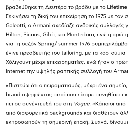
βραβεύθηκε τη Δευτέρα το βράδυ με το
Lifetim
ξεκινήσει τη δική του επιχείρηση το 1975 με τον
Galeotti, ο Armani σχεδίαζε ανδρικές συλλογές γι
Hilton, Sicons, Gibò, και Montedoro, ενώ η πρώτη
για τη σεζόν Spring/ summer 1976 συμπεριλάμβαν
έγινε πρεσβευτής του tailoring, με τα κοστούμι
Χόλιγουντ μέχρι επιχειρηματίες, ενώ ήταν ο πρ
internet την υψηλής ραπτικής συλλογή του Armani
«Πιστεύω ότι ο πειραματισμός, μέχρι ένα σημείο,
brand αψηφώντας αυτό που είχαμε συνηθίσει ως 
πει σε συνέντευξή του στη
Vogue
. «Κάποιοι από
από διαφορετικά backgrounds και διαθέτουν άλλε
εκπροσωπούν τη σημερινή εποχή. Συχνά, δίνουμ