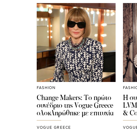
FASHION
FASHI
Change Makers: Το πρώτο
Η συ
συνέδριο της Vogue Greece
LVMH
ολοκληρώθηκε με επιτυχία
& Co
VOGUE GREECE
VOGU