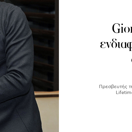
Gio
ενδιαφ
Πρεσβευτής τη
Lifeti