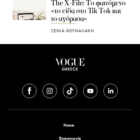
The X-File: Το φαινόμενο
«το είδα στο Tik Tok και
το αγόρασα»
ΞΕΝΙΑ ΚΟΥΝΑΛΑΚΗ
Home
Επικοινωνία