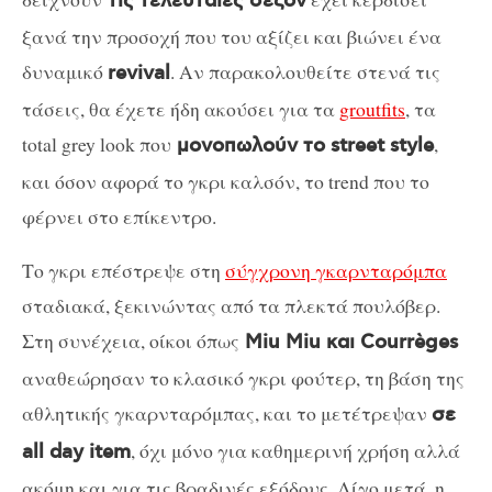
τις τελευταίες σεζόν
ξανά την προσοχή που του αξίζει και βιώνει ένα
δυναμικό
. Αν παρακολουθείτε στενά τις
revival
τάσεις, θα έχετε ήδη ακούσει για τα
groutfits
, τα
total grey look που
,
μονοπωλούν το street style
και όσον αφορά το γκρι καλσόν, το trend που το
φέρνει στο επίκεντρο.
Το γκρι επέστρεψε στη
σύγχρονη γκαρνταρόμπα
σταδιακά, ξεκινώντας από τα πλεκτά πουλόβερ.
Στη συνέχεια, οίκοι όπως
Miu Miu και Courrèges
αναθεώρησαν το κλασικό γκρι φούτερ, τη βάση της
αθλητικής γκαρνταρόμπας, και το μετέτρεψαν
σε
, όχι μόνο για καθημερινή χρήση αλλά
all day item
ακόμη και για τις βραδινές εξόδους. Λίγο μετά, η