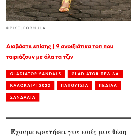
©PIXELFORMULA
Διαβάστε επίσης | 9 ανοιξιάτικα τοπ που
ταιριάζουν με όλα τα τζιν
GLADIATOR SANDALS
GLADIATOR ΠΕΔΙΛΑ
ΚΑΛΟΚΑΙΡΙ 2022
ΠΑΠΟΥΤΣΙΑ
ΠΕΔΙΛΑ
ΣΑΝΔΑΛΙΑ
Έχουμε κρατήσει για εσάς μια θέση