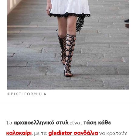
©PIXELFORMULA
Το
είναι
αρχαιοελληνικό στυλ
τάση κάθε
, με τα
να κρατούν
καλοκαίρι
gladiator σανδάλια