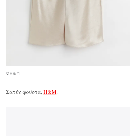
©H&M
Σατέν φούστα,
H&M
.