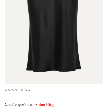
©ANINE BING
Σατέν φούστα,
Anine Bing
.