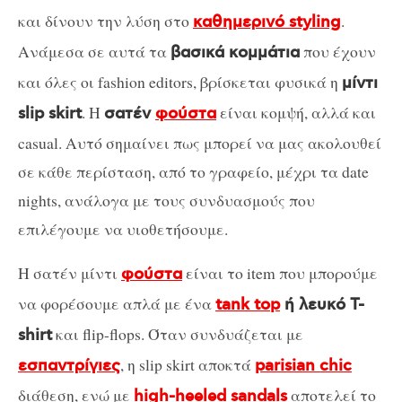
και δίνουν την λύση στο
.
καθημερινό styling
Ανάμεσα σε αυτά τα
που έχουν
βασικά κομμάτια
και όλες οι fashion editors, βρίσκεται φυσικά η
μίντι
. Η
είναι κομψή, αλλά και
slip skirt
σατέν
φούστα
casual. Αυτό σημαίνει πως μπορεί να μας ακολουθεί
σε κάθε περίσταση, από το γραφείο, μέχρι τα date
nights, ανάλογα με τους συνδυασμούς που
επιλέγουμε να υιοθετήσουμε.
Η σατέν μίντι
είναι το item που μπορούμε
φούστα
να φορέσουμε απλά με ένα
tank top
ή λευκό T-
και flip-flops. Όταν συνδυάζεται με
shirt
, η slip skirt αποκτά
εσπαντρίγιες
parisian chic
διάθεση, ενώ με
αποτελεί το
high-heeled sandals