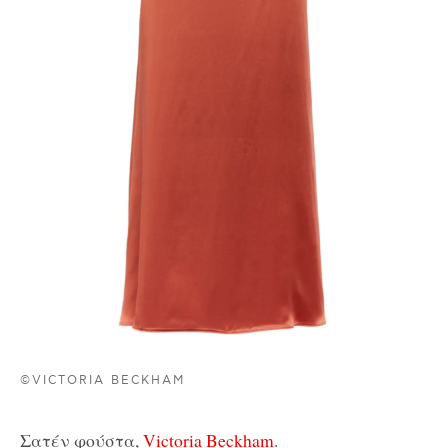
©VICTORIA BECKHAM
Σατέν φούστα,
Victoria Beckham
.