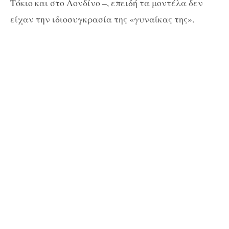
Τόκιο και στο Λονδίνο –, επειδή τα μοντέλα δεν
είχαν την ιδιοσυγκρασία της «γυναίκας της».