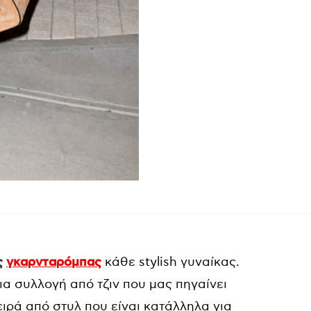
ς
γκαρνταρόμπας
κάθε stylish γυναίκας.
ια συλλογή από τζιν που μας πηγαίνει
ειρά από στυλ που είναι κατάλληλα για