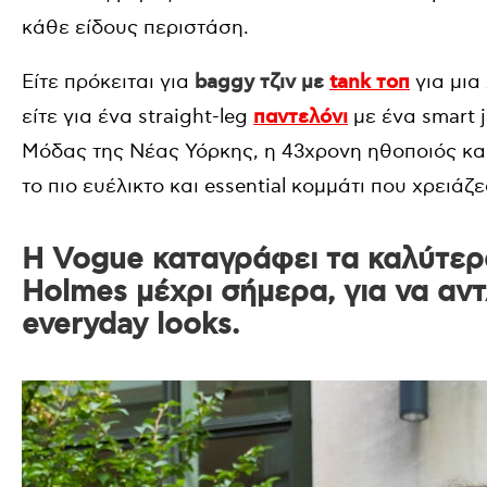
κάθε είδους περιστάση.
Είτε πρόκειται για
baggy τζιν με
tank τοπ
για μια
είτε για ένα straight-leg
παντελόνι
με ένα smart 
Μόδας της Νέας Υόρκης, η 43χρονη ηθοποιός και
το πιο ευέλικτο και essential κομμάτι που χρειάζε
Η Vogue καταγράφει τα καλύτερα
Holmes μέχρι σήμερα, για να αν
everyday looks.