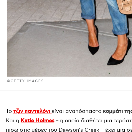
©GETTY IMAGES
Το
τζιν παντελόνι
είναι αναπόσπαστο
κομμάτι τη
Και η
Katie Holmes
– η οποία διαθέτει μια τεράστ
πίσω στις μέρες του Dawson’s Creek – έχει μια σ