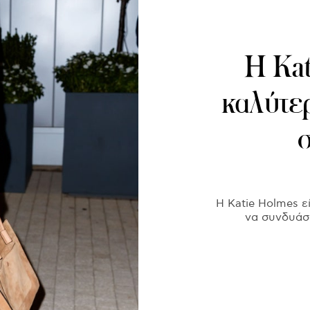
Η Kat
καλύτε
Η Katie Holmes εί
να συνδυάσο