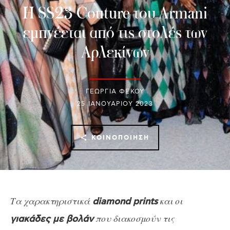
Η SS23 Couture του Armani
εμπνέεται από τις στολές των
Αρλεκίνων
ΓΕΩΡΓΙΑ ΦΕΚΟΥ
25 ΙΑΝΟΥΑΡΊΟΥ 2023
ΚΟΙΝΟΠΟΊΗΣΗ
Τα χαρακτηριστικά
και οι
diamond prints
που διακοσμούν τις
γιακάδες με βολάν