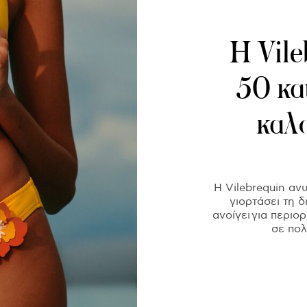
Η Vile
50 κα
καλ
Η Vilebrequin ανυ
γιορτάσει τη 
ανοίγει για περι
σε πολ