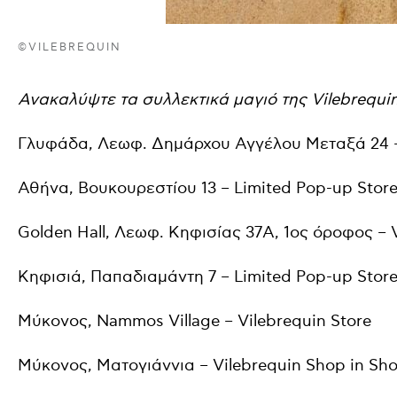
©VILEBREQUIN
Ανακαλύψτε τα συλλεκτικά μαγιό της Vilebrequin
Γλυφάδα, Λεωφ. Δημάρχου Αγγέλου Μεταξά 24
Αθήνα
,
Βουκουρεστίου
13 – Limited Pop-up Stor
Golden Hall,
Λεωφ
.
Κηφισίας
37A, 1
ος όροφος
– V
Κηφισιά
,
Παπαδιαμάντη
7 – Limited Pop-up Stor
Μύκονος
, Nammos Village – Vilebrequin Store
Μύκονος
,
Ματογιάννια
– Vilebrequin Shop in Sh