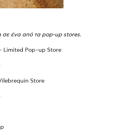
 σε ένα από τα pop-up stores.
 –
Limited
Pop
–
up
Store
e
ilebrequin Store
e
op