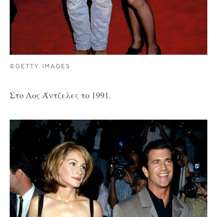
©GETTY IMAGES
Στο Λος Άντζελες το 1991.