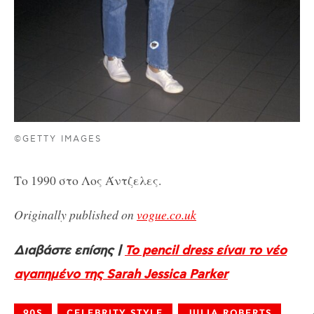
©GETTY IMAGES
Το 1990 στο Λος Άντζελες.
Originally published on
vogue.co.uk
Διαβάστε επίσης |
Το pencil dress είναι το νέο
αγαπημένο της Sarah Jessica Parker
90S
CELEBRITY STYLE
JULIA ROBERTS