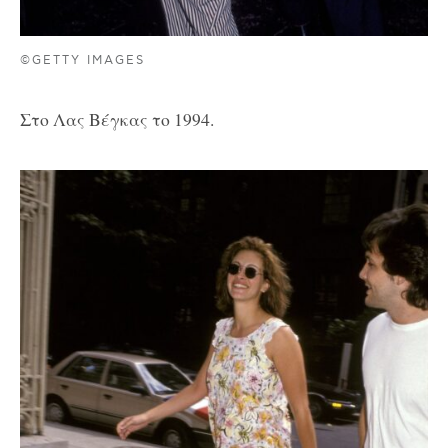
©GETTY IMAGES
Στο Λας Βέγκας το 1994.