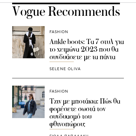
Vogue Recommends
FASHION
Ankle boots: Τα 7 στυλ για
το χειμώνα 2023 που θα
συνδυάσετε με τα πάντα
SELENE OLIVA
FASHION
Tζιν με μποτάκια: Πώς θα
φορέσετε σωστά τον
συνδυασμό του
φθινοπώρου;