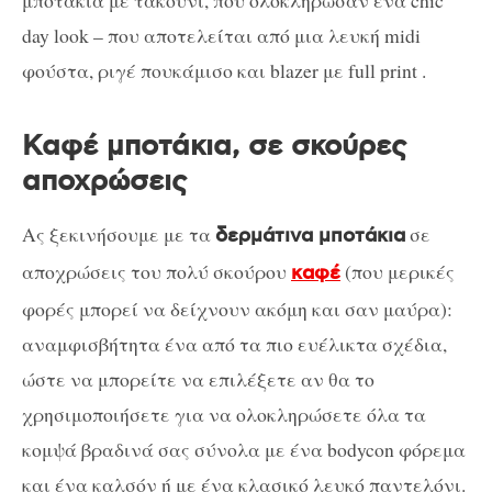
μποτάκια με τακούνι, που ολοκλήρωσαν ένα chic
day look – που αποτελείται από μια λευκή midi
φούστα, ριγέ πουκάμισο και blazer με full print .
Καφέ μποτάκια, σε σκούρες
αποχρώσεις
Ας ξεκινήσουμε με τα
σε
δερμάτινα μποτάκια
αποχρώσεις του πολύ σκούρου
(που μερικές
καφέ
φορές μπορεί να δείχνουν ακόμη και σαν μαύρα):
αναμφισβήτητα ένα από τα πιο ευέλικτα σχέδια,
ώστε να μπορείτε να επιλέξετε αν θα το
χρησιμοποιήσετε για να ολοκληρώσετε όλα τα
κομψά βραδινά σας σύνολα με ένα bodycon φόρεμα
και ένα καλσόν ή με ένα κλασικό λευκό παντελόνι.