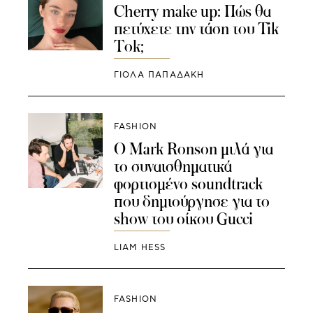
Cherry make up: Πώς θα
πετύχετε την τάση του Tik
Tok;
ΓΙΌΛΑ ΠΑΠΑΔΆΚΗ
FASHION
Ο Mark Ronson μιλά για
το συναισθηματικά
φορτισμένο soundtrack
που δημιούργησε για το
show του οίκου Gucci
LIAM HESS
FASHION