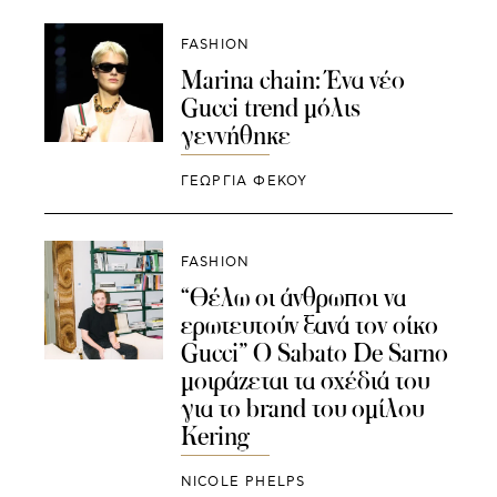
FASHION
Marina chain: Ένα νέο
Gucci trend μόλις
γεννήθηκε
ΓΕΩΡΓΙΑ ΦΕΚΟΥ
FASHION
“Θέλω οι άνθρωποι να
ερωτευτούν ξανά τον οίκο
Gucci” Ο Sabato De Sarno
μοιράζεται τα σχέδιά του
για το brand του ομίλου
Kering
NICOLE PHELPS