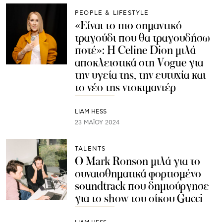
PEOPLE & LIFESTYLE
«Είναι το πιο σημαντικό
τραγούδι που θα τραγουδήσω
ποτέ»: H Celine Dion μιλά
αποκλειστικά στη Vogue για
την υγεία της, την ευτυχία και
το νέο της ντοκιμαντέρ
LIAM HESS
23 ΜΑΪ́ΟΥ 2024
TALENTS
Ο Mark Ronson μιλά για το
συναισθηματικά φορτισμένο
soundtrack που δημιούργησε
για το show του οίκου Gucci