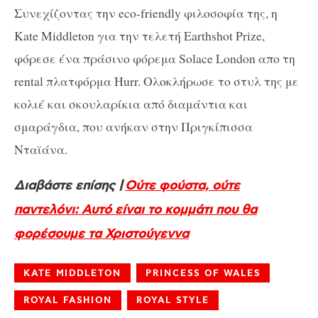
Συνεχίζοντας την eco-friendly φιλοσοφία της, η
Kate Middleton για την τελετή Earthshot Prize,
φόρεσε ένα πράσινο φόρεμα Solace London απο τη
rental πλατφόρμα Hurr. Ολοκλήρωσε το στυλ της με
κολιέ και σκουλαρίκια από διαμάντια και
σμαράγδια, που ανήκαν στην Πριγκίπισσα
Νταϊάνα.
Διαβάστε επίσης |
Ούτε φούστα, ούτε
παντελόνι: Αυτό είναι το κομμάτι που θα
φορέσουμε τα Χριστούγεννα
KATE MIDDLETON
PRINCESS OF WALES
ROYAL FASHION
ROYAL STYLE