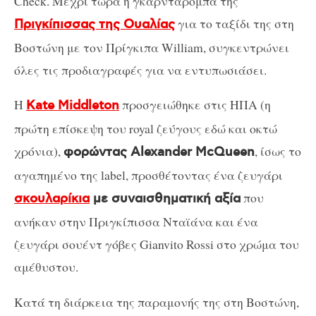
Check. Μέχρι τώρα η γκαρνταρόμπα της
για το ταξίδι της στη
Πριγκίπισσας της Ουαλίας
Βοστώνη με τον Πρίγκιπα William, συγκεντρώνει
όλες τις προδιαγραφές για να εντυπωσιάσει.
Η
προσγειώθηκε στις ΗΠΑ (η
Kate Middleton
πρώτη επίσκεψη του royal ζεύγους εδώ και οκτώ
χρόνια),
, ίσως το
φορώντας Alexander McQueen
αγαπημένο της label, προσθέτοντας ένα ζευγάρι
που
σκουλαρίκια
με συναισθηματική αξία
ανήκαν στην Πριγκίπισσα Νταϊάνα και ένα
ζευγάρι σουέντ γόβες Gianvito Rossi στο χρώμα του
αμέθυστου.
Κατά τη διάρκεια της παραμονής της στη Βοστώνη,