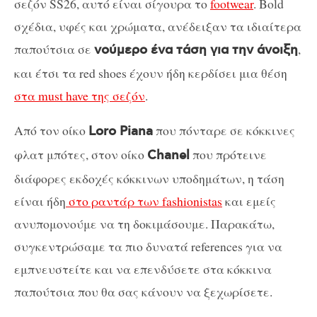
σεζόν SS26, αυτό είναι σίγουρα το
footwear
. Bold
σχέδια, υφές και χρώματα, ανέδειξαν τα ιδιαίτερα
παπούτσια σε
,
νούμερο ένα τάση για την άνοιξη
και έτσι τα red shoes έχουν ήδη κερδίσει μια θέση
στα must have της σεζόν
.
Από τον οίκο
που πόνταρε σε κόκκινες
Loro Piana
φλατ μπότες, στον οίκο
που πρότεινε
Chanel
διάφορες εκδοχές κόκκινων υποδημάτων, η τάση
είναι ήδη
στο ραντάρ των fashionistas
και εμείς
ανυπομονούμε να τη δοκιμάσουμε. Παρακάτω,
συγκεντρώσαμε τα πιο δυνατά references για να
εμπνευστείτε και να επενδύσετε στα κόκκινα
παπούτσια που θα σας κάνουν να ξεχωρίσετε.