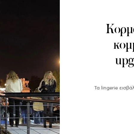
Κορμά
κομμ
upg
Τα lingerie εισβ