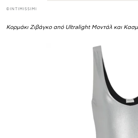
©INTIMISSIMI
Κορμάκι Ζιβάγκο από Ultralight Μοντάλ και Κασμ