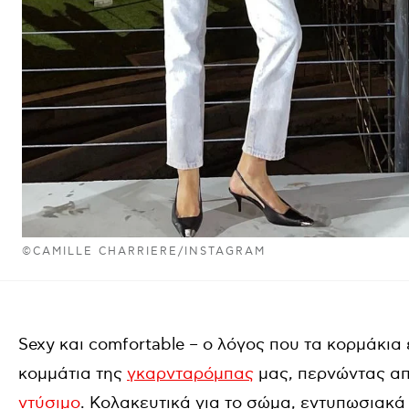
©CAMILLE CHARRIERE/INSTAGRAM
Sexy και comfortable – ο λόγος που τα κορμάκια 
κομμάτια της
γκαρνταρόμπας
μας, περνώντας από
ντύσιμο
. Κολακευτικά για το σώμα, εντυπωσιακά 