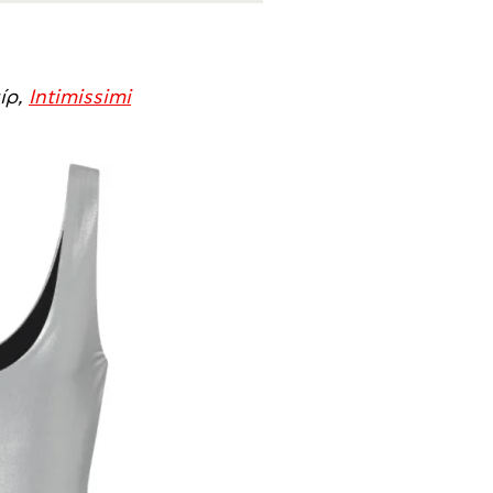
ίρ,
Intimissimi