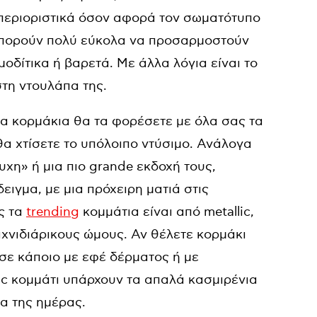
ι περιοριστικά όσον αφορά τον σωματότυπο
μπορούν πολύ εύκολα να προσαρμοστούν
μοδίτικα ή βαρετά. Με άλλα λόγια είναι το
στη ντουλάπα της.
τα κορμάκια θα τα φορέσετε με όλα σας τα
θα χτίσετε το υπόλοιπο ντύσιμο. Ανάλογα
υχη» ή μια πιο grande εκδοχή τους,
δειγμα, με μια πρόχειρη ματιά στις
ς τα
trending
κομμάτια είναι από metallic,
ιχνιδιάρικους ώμους. Αν θέλετε κορμάκι
 σε κάποιο με εφέ δέρματος ή με
sic κομμάτι υπάρχουν τα απαλά κασμιρένια
α της ημέρας.