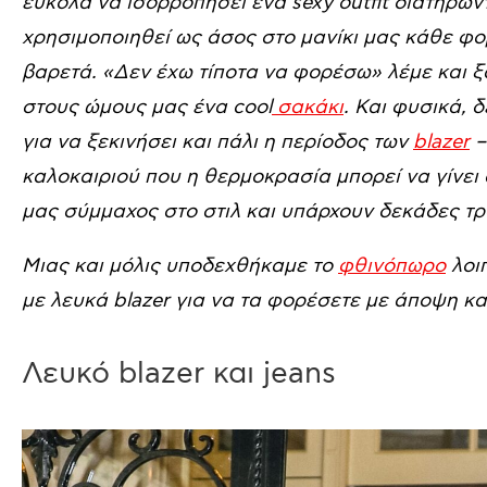
εύκολα να ισορροπήσει ένα sexy outfit διατηρώντ
χρησιμοποιηθεί ως άσος στο μανίκι μας κάθε φ
βαρετά. «Δεν έχω τίποτα να φορέσω» λέμε και 
στους ώμους μας ένα cool
σακάκι
. Και φυσικά, 
για να ξεκινήσει και πάλι η περίοδος των
blazer
–
καλοκαιριού που η θερμοκρασία μπορεί να γίνει 
μας σύμμαχος στο στιλ και υπάρχουν δεκάδες τρό
Μιας και μόλις υποδεχθήκαμε το
φθινόπωρο
λοι
με λευκά blazer για να τα φορέσετε με άποψη κα
Λευκό blazer και jeans