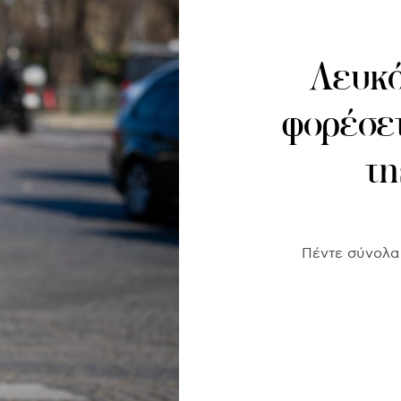
Λευκό
φορέσετ
τη
Πέντε σύνολα 