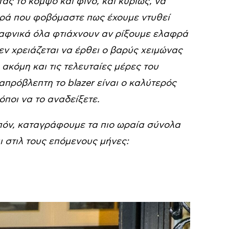
ας το κομψό και φίνο, και κυρίως, να
ορά που φοβόμαστε πως έχουμε ντυθεί
ξαφνικά όλα φτιάχνουν αν ρίξουμε ελαφρά
δεν χρειάζεται να έρθει ο βαρύς χειμώνας
 ακόμη και τις τελευταίες μέρες του
απρόβλεπτη το blazer είναι ο καλύτερός
ποι να το αναδείξετε.
πόν, καταγράφουμε τα πιο ωραία σύνολα
ι στιλ τους επόμενους μήνες: