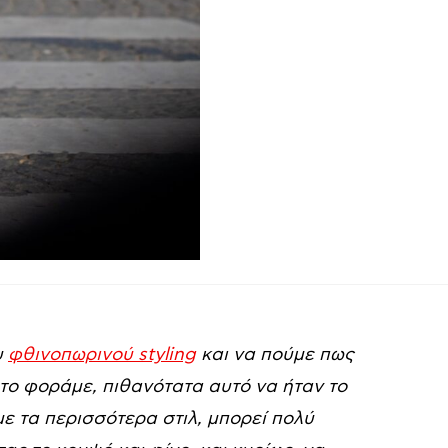
υ
φθινοπωρινού styling
και να πούμε πως
 το φοράμε, πιθανότατα αυτό να ήταν το
 με τα περισσότερα στιλ, μπορεί πολύ