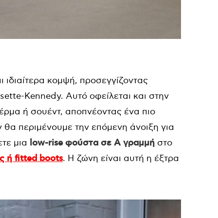
αι ιδιαίτερα κομψή, προσεγγίζοντας
ssette-Kennedy. Αυτό οφείλεται και στην
δέρμα ή σουέντ, αποπνέοντας ένα πιο
ν θα περιμένουμε την επόμενη άνοιξη για
τε μια
low-rise φούστα σε Α γραμμή
στο
 ή fitted boots
. Η ζώνη είναι αυτή η έξτρα