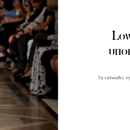
Low
υπο
Τα catwalks τ