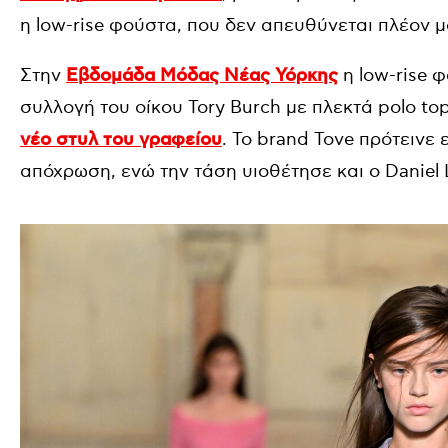
η low-rise φούστα, που δεν απευθύνεται πλέον 
Στην
Εβδομάδα Μόδας Νέας Υόρκης
η low-rise 
συλλογή του οίκου Tory Burch με πλεκτά polo to
νέο στυλ του γραφείου
. Το brand Tove πρότεινε 
απόχρωση, ενώ την τάση υιοθέτησε και ο Daniel L