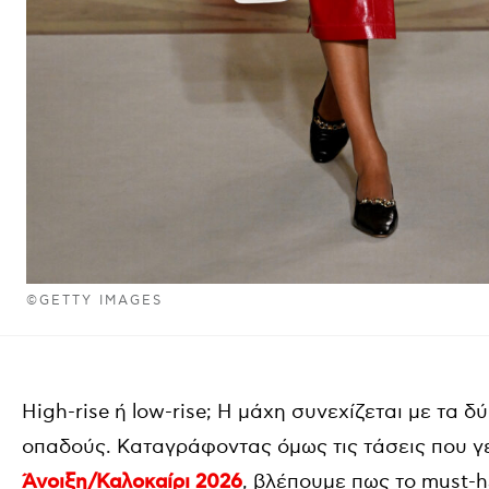
©GETTY IMAGES
High-rise ή low-rise; Η μάχη συνεχίζεται με τα 
οπαδούς. Καταγράφοντας όμως τις τάσεις που 
Άνοιξη/Καλοκαίρι 2026
, βλέπουμε πως το must-h