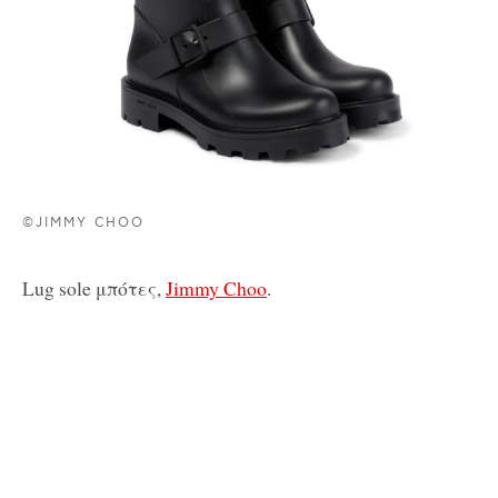
©JIMMY CHOO
Lug sole μπότες,
Jimmy Choo
.