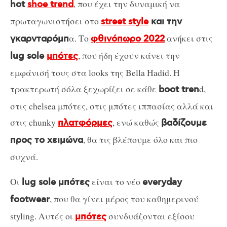
, που έχει την δυναμική να
hot
shoe trend
πρωταγωνιστήσει στο
street style
και την
α. Το
ανήκει στις
γκαρνταρόμπ
φθινόπωρο 2022
, που ήδη έχουν κάνει την
lug sole
μπότες
εμφάνισή τους στα looks της Bella Hadid. Η
τρακτερωτή σόλα ξεχωρίζει σε κάθε
d,
boot tren
στις chelsea μπότες, στις μπότες ιππασίας αλλά και
στις chunky
, ενώ καθώς
πλατφόρμες
βαδίζουμε
, θα τις βλέπουμε όλο και πιο
προς το χειμώνα
συχνά.
Οι
είναι το νέο
lug sole μπότες
everyday
, που θα γίνει μέρος του καθημερινού
footwear
styling. Αυτές οι
συνδυάζονται εξίσου
μπότες