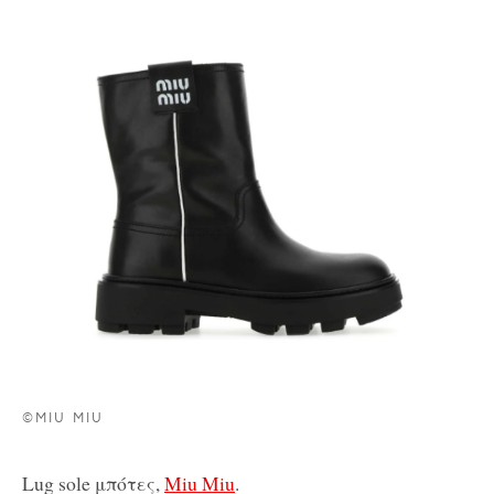
©MIU MIU
Lug sole μπότες,
Miu Miu
.