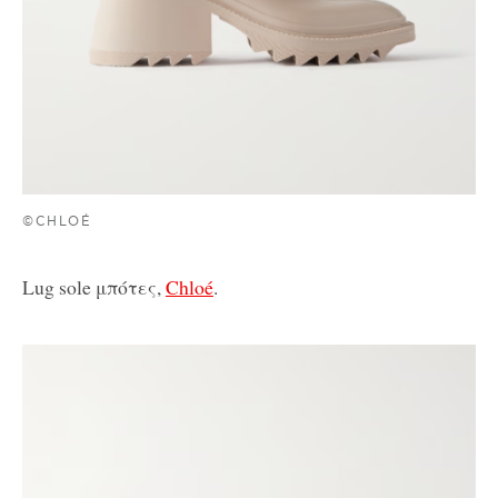
©CHLOÉ
Lug sole μπότες,
Chloé
.