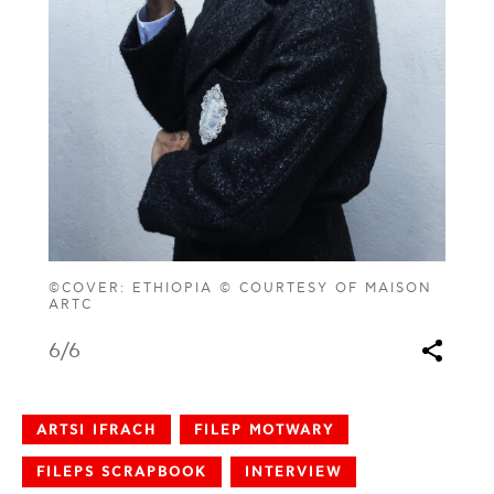
©COVER: ETHIOPIA © COURTESY OF MAISON
ARTC
6
/6
ARTSI IFRACH
FILEP MOTWARY
FILEPS SCRAPBOOK
INTERVIEW