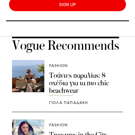
SIGN UP
Vogue Recommends
FASHION
Τσάντες παραλίας: 8
σχέδια για τα πιο chic
beachwear
ΓΙΌΛΑ ΠΑΠΑΔΆΚΗ
FASHION
Treasures in the City