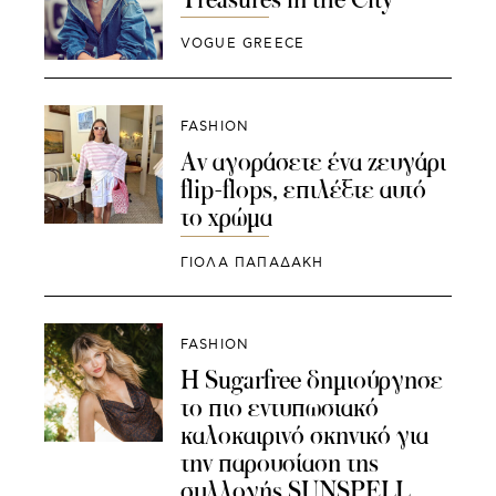
VOGUE GREECE
FASHION
Αν αγοράσετε ένα ζευγάρι
flip-flops, επιλέξτε αυτό
το χρώμα
ΓΙΌΛΑ ΠΑΠΑΔΆΚΗ
FASHION
Η Sugarfree δημιούργησε
το πιο εντυπωσιακό
καλοκαιρινό σκηνικό για
την παρουσίαση της
συλλογής SUNSPELL