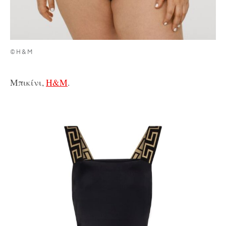
©Η&Μ
Μπικίνι,
H&M
.