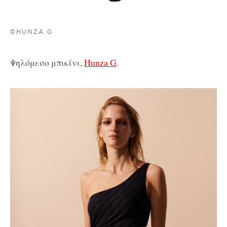
©HUNZA G
Ψηλόμεσο μπικίνι,
Hunza G
.