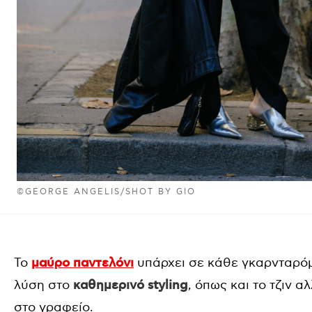
©GEORGE ANGELIS/SHOT BY GIO
Το
μαύρο παντελόνι
υπάρχει σε κάθε γκαρνταρόμπ
λύση στο
καθημερινό styling
, όπως και το τζιν α
στο γραφείο.