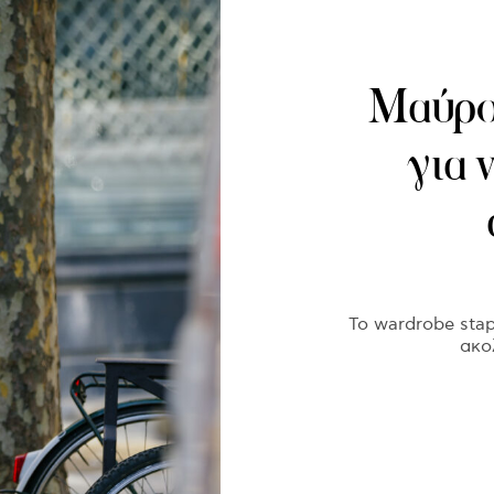
Μαύρο 
για 
Το wardrobe stapl
ακο