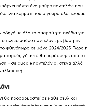
 υπάρχει πάντα ένα μαύρο παντελόνι που
δο: ένα κομμάτι που σίγουρα όλοι έχουμε
 οδηγό με όλα τα απαραίτητα σχέδια για
το τέλειο μαύρο παντελόνι, με βάση τις
α το φθινόπωρο-χειμώνα 2024/2025. Τώρα η
ραματισμούς γι’ αυτό θα περάσουμε από τα
ση – σε puddle παντελόνια, στενά αλλά
εναλλακτική.
όνι
νι
θα προσαρμοστεί σε κάθε στυλ και
ει τις
day-to-night
εμφανίσεις στο
street