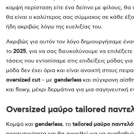
κομψή περίσταση είτε ένα δείπνο με φίλους, θα
θα είναι ο καλύτερος σας σύμμαχος σε κάθε έξο
ήδη ακριβώς λόγω της ευελιξίας του.
Ακριβώς για αυτόν τον λόγο δημιουργήσαμε έναν
το
2025
, για να σας διευκολύνουμε να επιλέξετε 
τάσεις που εντοπίσαμε στις επιδείξεις μόδας γι
μόδα δεν έχει όρια και είναι ανοιχτή στους πει
oversized cut
– με
genderless
και σύγχρονη αίσθη
και flowy, μέχρι δερμάτινα για μια σαγηνευτική 
Oversized μαύρο tailored παντελ
Κομψό και
genderless
, το
tailored μαύρο παντελό
προσωπικότητα και θα φορεθεί για να αναβαθμίσ