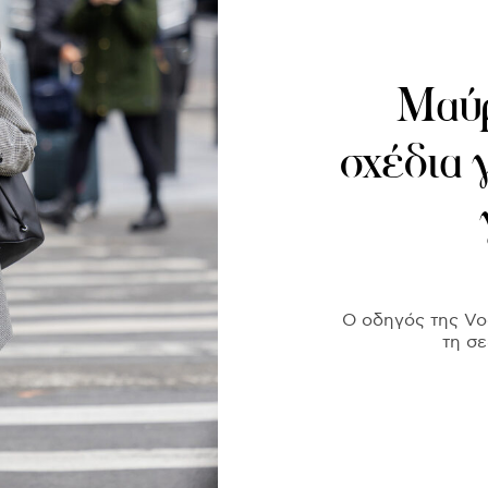
Μαύρ
σχέδια γ
Ο οδηγός της Vog
τη σ