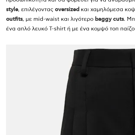
style
, επιλέγοντας
oversized
και χαμηλόμεσα κοψί
outfits
, με mid-waist και λιγότερο
baggy cuts
. Μ
ένα απλό λευκό T-shirt ή με ένα κομψό τοπ παίζ