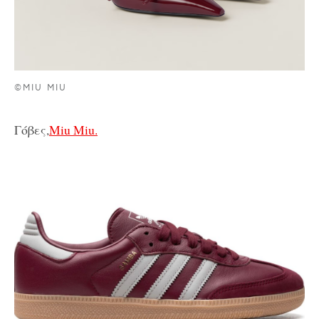
©MIU MIU
Γόβες,
Miu Miu.