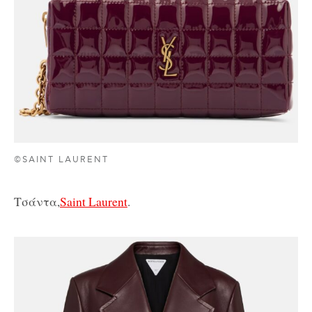
©SAINT LAURENT
Τσάντα,
Saint Laurent
.