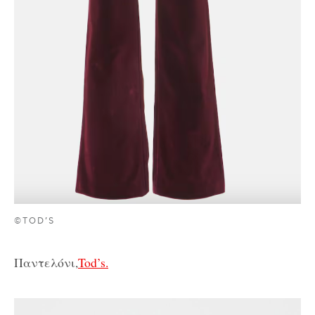
©TOD’S
Παντελόνι,
Tod’s.