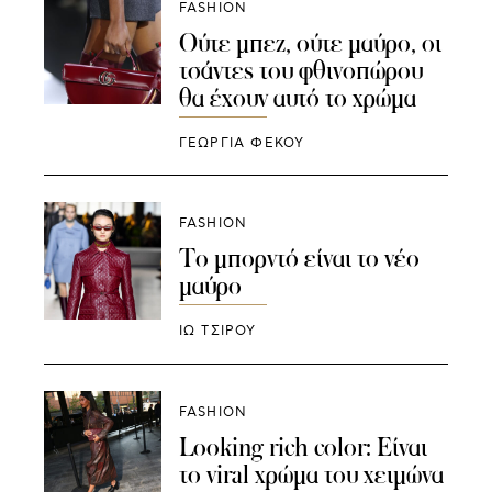
FASHION
Ούτε μπεζ, ούτε μαύρο, οι
τσάντες του φθινοπώρου
θα έχουν αυτό το χρώμα
ΓΕΩΡΓΙΑ ΦΕΚΟΥ
FASHION
Το μπορντό είναι το νέο
μαύρο
ΙΩ ΤΣΙΡΟΥ
FASHION
Looking rich color: Είναι
το viral χρώμα του χειμώνα