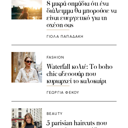
8 μικρά σημάδια ότι ένα
διάλειμμα θα μπορούσε να
είναι ευεργετικό για τη
σχέση σας
ΓΙΌΛΑ ΠΑΠΑΔΆΚΗ
FASHION
Waterfall κολιέ: Το boho
chic αξεσουάρ που
κυριαρχεί το καλοκαίρι
ΓΕΩΡΓΙΑ ΦΕΚΟΥ
BEAUTY
5 parisian haircuts που