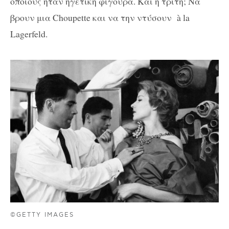
οποίους ήταν ηγετική φιγούρα. Και η τρίτη; Να
βρουν μια Choupette και να την ντύσουν à la
Lagerfeld.
©GETTY IMAGES