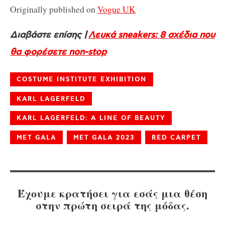
Originally published on
Vogue UK
Διαβάστε επίσης |
Λευκά sneakers: 8 σχέδια που
θα φορέσετε non-stop
COSTUME INSTITUTE EXHIBITION
KARL LAGERFELD
KARL LAGERFELD: A LINE OF BEAUTY
MET GALA
MET GALA 2023
RED CARPET
Έχουμε κρατήσει για εσάς μια θέση
στην πρώτη σειρά της μόδας.