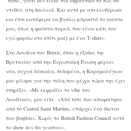
‘τόπο’, γιατί δεν είναι πια σημαντικό το πως θα
ντυθείς στη δουλειά. Και αυτό με απελευθέρωσε
και έτσι κατάφερα να βγάλω μπροστά το γούστο
μου, όπως η φούστα-παρεό, που είναι κάτι που
εγώ φοράω στο σπίτι μαζί με ένα Τ-shirt».
Στο Λονδίνο του
Brexit,
όπου η έξοδος της
Βρετανίας από την Ευρωπαϊκή Ένωση φέρνει
νέα, συχνά δύσκολα, δεδομένα, η Καραμολέγκου
μου μίλησε για την πόλη που μέχρι τώρα την έχει
στηρίξει. «Με εκφράζει το
vibe
του
Λονδίνου», μου είπε. «Από τότε που αποφοίτησα
από το
Central Saint Martins,
υπάρχει ένα δίκτυο
που βοηθάει. Χωρίς το
British Fashion Council
αυτό
το
show
δεν θα γινόταν».