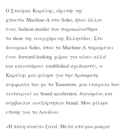
Ο Σταύρος Καρέλης, ιδρυτής της
μπουτίκ
Machine-A
στο
Soho,
ήταν άλλος
ένας
fashion insider
που παρακολούθησε
το
show
της ανερχόμενης Ελληνίδας. Στο
δυναμικό
Soho,
όπου το
Machine-A
παραμένει
ένας
forward-looking
χώρος για νέους αλλά
και
καινοτόμους
established
σχεδιαστές, ο
Καρέλης μου μίλησε για την πρόσφατη
συμφωνία του
με το
Tomorrow,
μια εταιρεία που
λειτουργεί ως
brand accelerator,
διανομέας και
σύμβουλος ανεξάρτητων
brand.
Μου μίλησε
επίσης για
το Λονδίνο
.
«Η πόλη ανοίγει ξανά. Μετά από μια μακρά