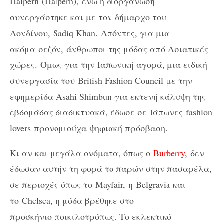
Halpern
(
Halpern
)
,
ενώ η διοργάνωση
συνεργάστηκε και με τον δήμαρχο του
Λονδίνου,
Sadiq Khan.
Απόντες, για μια
ακόμα σεζόν, άνθρωποι της μόδας από
Ασιατικές
χώρες. Όμως για την Ιαπωνική αγορά, μια ειδική
συνεργασία του
British Fashion Council
με την
εφημερίδα
Asahi Shimbun
για εκτενή κάλυψη της
εβδομάδας διαδικτυακά, έδωσε σε
Ιάπωνες
fashion
lovers
προνομιούχα ψηφιακή πρόσβαση.
Κι αν και μεγάλα ονόματα, όπως ο
Burberry
,
δεν
έδωσαν αυτήν τη φορά το παρών στην πασαρέλα,
σε περιοχές όπως το
Mayfair,
η
Belgravia
και
το
Chelsea,
η μόδα βρέθηκε στο
προσκήνιο ποικιλοτρόπως. Το εκλεκτικό