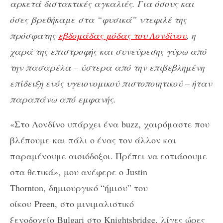
αρκετά διστακτικές αγκαλιές. Για όσους και
όσες βρεθήκαμε
στα “φυσικά” ντεφιλέ της
πρόσφατης
εβδομάδας μόδας του Λονδίνου
, η
χαρά της επιστροφής και συνεύρεσης γύρω από
την πασαρέλα – ύστερα από την επιβεβλημένη
επίδειξη ενός υγειονομικού πιστοποιητικού – ήταν
παραπάνω από εμφανής.
«Στο Λονδίνο υπάρχει ένα
buzz,
χαιρόμαστε που
βλέπουμε και πάλι ο ένας τον άλλον και
παραμένουμε αισιόδοξοι. Πρέπει να εστιάσουμε
στα θετικά», μου ανέφερε ο
Justin
Thornton,
δημιουργικό “ήμισυ” του
οίκου
Preen,
στο μινιμαλιστικό
ξενοδοχείο
Bulgari
στο
Knightsbridge,
λίγες ώρες