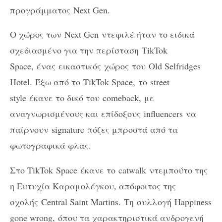
προγράμματος
Next Gen.
Ο χώρος των Next Gen ντεφιλέ ήταν το ειδικά
σχεδιασμένο για την περίσταση
TikTok
Space,
ένας
εικαστικός
χώρος
του
Old Selfridges
Hotel.
Έξω από το
TikTok Space,
το
street
style
έκανε το δικό του
comeback,
με
αναγνωρισμένους και επίδοξους
influencers
να
παίρνουν
signature
πόζες μπροστά από τα
φωτογραφικά φλας.
Στο TikTok
Space
έκανε το
catwalk
ντεμπούτο της
η Ευτυχία Καραμολέγκου, απόφοιτος της
σχολής
Central Saint Martins.
Τη
συλλογή
Happiness
gone wrong,
όπου τα χαρακτηριστικά ανδρογενή