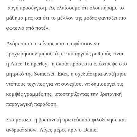
αργή προσέγγιση
.
Ας ελπίσουμε ότι όλοι
πήραμε
το
μάθημα μας και ότι το μέλλον της μόδας φαντάζει πιο
φωτεινό από ποτέ
»
.
Ανάμεσα
σε εκείνους
που
αποφάσισαν να
προχωρήσουν μπροστά με πιο αργούς ρυθμούς είναι
η
Alice Temperley,
η οποία πρόσφατα επέστρεψε στο
μητρικό της
Somerset.
Εκεί, η σχεδιάστρια αναζήτησε
ντόπιους τεχνίτες για να συνεχίσει να δημιουργεί τις
κομψές γραμμές της, υποστηρίζοντας την βρετανική
παραγωγική παράδοση.
Στο μεταξύ, η βρετανι
κή
πρωτεύουσα φιλοξ
ένησε
και
ανδρικ
ά
show.
Λίγες μ
έ
ρες πριν ο
Daniel