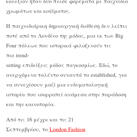
κολεξιόν ήταν δύο πλισέ φορέματα με παιχνίδια
χρωμάτων και κοψίματος.
H
παιχνιδιάρικη δημιουργική διάθεση δεν λείπει
ποτέ από το
Λονδίνο της μόδας, μια εκ των
Big
Four
πόλεων που ιστορικά
φιλοξενούν τις
πιο
trend-
setting
επιδείξεις μόδας παγκοσμίως. Εδώ, το
ανερχόμενο ταλέντο συναντά το
established,
για
να συνεχίσουν
μαζί μια ενδυματολογική
ιστορία
που ισορροπεί ανάμεσα στην παράδοση
και την καινοτομία.
Από τις 16 μέχρι και τις 21
Σεπτεμβρίου, το
London Fashion