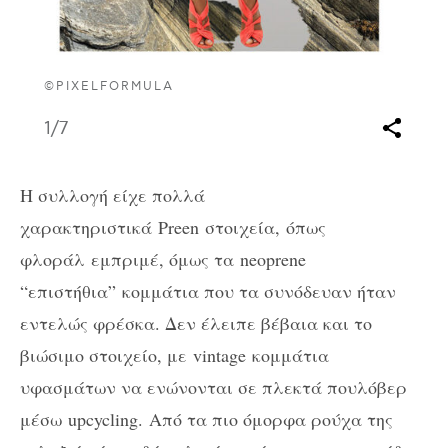
©PIXELFORMULA
1
/7
Η συλλογή είχε πολλά
χαρακτηριστικά
Preen
στοιχεία
,
όπως
φλοράλ εμπριμέ, όμως τα
neoprene
“
επιστήθια” κομμάτια που τα συνόδευαν ήταν
εντελώς φρέσκα. Δεν έλειπε βέβαια και το
βιώσιμο στοιχείο, με
vintage
κομμάτια
υφασμάτων να ενώνονται σε πλεκτά πουλόβερ
μέσω
upcycling.
Από τα πιο όμορφα ρούχα της