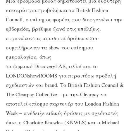
Μια
ε
β
δομάδα μόδας σηματοδοτεί μια ευρύτερη
ευκαιρία για προβολή και το
British Fashion
Council,
ο επίσημος φορέας που
διοργανώνει την
εβδομάδα, βρέθηκε
ξανά στις επάλξεις,
οργανώνοντας μια σειρά δράσεων που
συμπλήρωναν τα
show
του επίσημου
ημερολογίου, όπως
το ψηφιακό
DiscoveryLAB,
αλλά και το
LONDONshowROOMS για περαιτέρω προβολή
σχεδιαστών
και
brand.
Το
British Fashion Council &
The Clearpay Collective –
με την
Clearpay
να
αποτελεί επίσημο παρτενέρ του
London Fashion
Week –
ανέδειξε ειδικές δράσεις με σχεδιαστές
όπως η
Charlotte Knowles
(
KNWLS
) και
ο
Michael