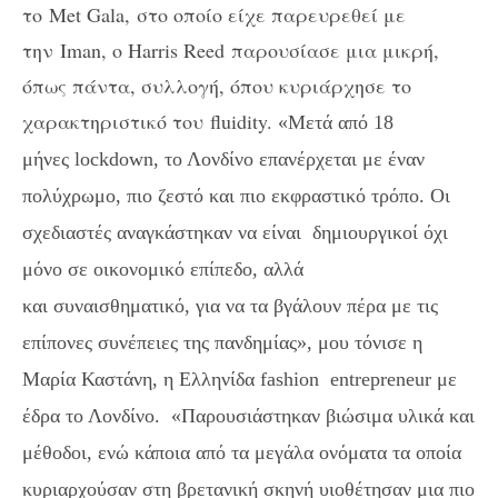
το
Met Gala,
στο οποίο είχε παρευρεθεί με
την
Iman, o Harris Reed
παρουσίασε μια μικρή,
όπως πάντα, συλλογή, όπου κυριάρχησε το
χαρακτηριστικό του
fluidity.
«
Μετά από 18
μήνες
lockdown,
το Λονδίνο επανέρχεται με έναν
πολύχρωμο, πιο ζεστό
και πιο
εκφραστικό τρόπο. Οι
σχεδιαστές αναγκάστηκαν να
είναι
δημιουργικο
ί όχι
μόνο σε οικονομικό επίπεδο, αλλά
και
συναισθηματικό, για να
τα βγάλουν π
έ
ρα με τις
επίπον
ε
ς συνέπειες της πανδημίας
»
, μου
τόνισε
η
Μαρία Καστάνη, η Ελληνίδα
fashion
entrepreneur
με
έδρα το Λονδίνο
.
«
Παρουσιάστηκαν βιώσιμα υλικά και
μέθοδοι,
ε
νώ
κάποια από τα μεγάλα ονόματα
τα οπο
ί
α
κυριαρχούσαν στη βρετανική σκηνή
υιοθέτησαν μια
πιο