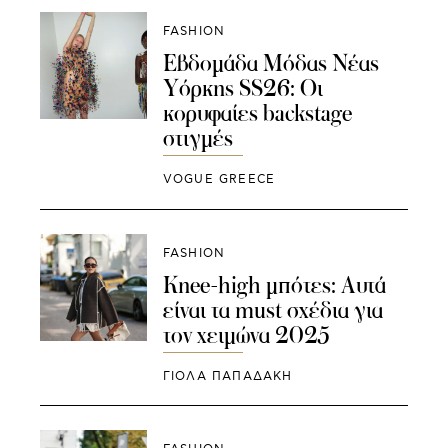
FASHION
Εβδομάδα Μόδας Νέας
Υόρκης SS26: Οι
κορυφαίες backstage
στιγμές
VOGUE GREECE
FASHION
Knee-high μπότες: Αυτά
είναι τα must σχέδια για
τον χειμώνα 2025
ΓΙΌΛΑ ΠΑΠΑΔΆΚΗ