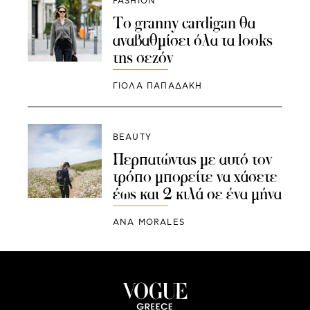
FASHION
Το granny cardigan θα
αναβαθμίσει όλα τα looks
της σεζόν
ΓΙΌΛΑ ΠΑΠΑΔΆΚΗ
BEAUTY
Περπατώντας με αυτό τον
τρόπο μπορείτε να χάσετε
έως και 2 κιλά σε ένα μήνα
ANA MORALES