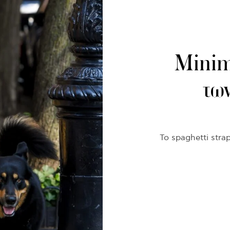
Μinima
τω
Το spaghetti str