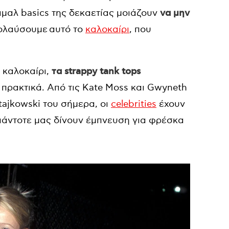
νιμαλ basics της δεκαετίας μοιάζουν
να μην
πολαύσουμε αυτό το
καλοκαίρι
, που
 καλοκαίρι,
τα strappy tank tops
ι πρακτικά. Από τις Kate Moss και Gwyneth
atajkowski του σήμερα, οι
celebrities
έχουν
πάντοτε μας δίνουν έμπνευση για φρέσκα