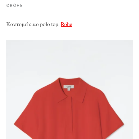
©RÓHE
Κοντομάνικο polo top,
Róhe