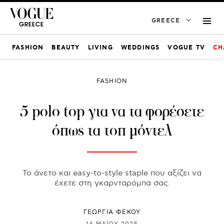
GREECE
FASHION
BEAUTY
LIVING
WEDDINGS
VOGUE TV
CH
FASHION
5 polo top για να τα φορέσετε
όπως τα τοπ μόντελ
Το άνετο και easy-to-style staple που αξίζει να
έχετε στη γκαρνταρόμπα σας.
ΓΕΩΡΓΙΑ ΦΕΚΟΥ