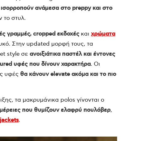
,
ισορροπούν ανάμεσα στο preppy και στο
 το στυλ.
ές γραμμές, cropped εκδοχές
και
χρώματα
υκό. Στην updated μορφή τους, τα
et style σε
ανοιξιάτικα παστέλ και έντονες
tured υφές που δίνουν χαρακτήρα
. Οι
ές υφές
θα κάνουν elevate ακόμα και το πιο
οιξης, τα μακρυμάνικα polos γίνονται ο
τομέρειες που θυμίζουν ελαφρύ πουλόβερ
,
jackets
.