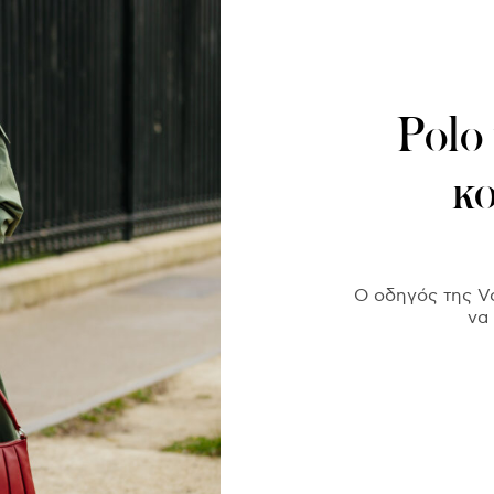
Polo 
κο
Ο οδηγός της Vo
να 