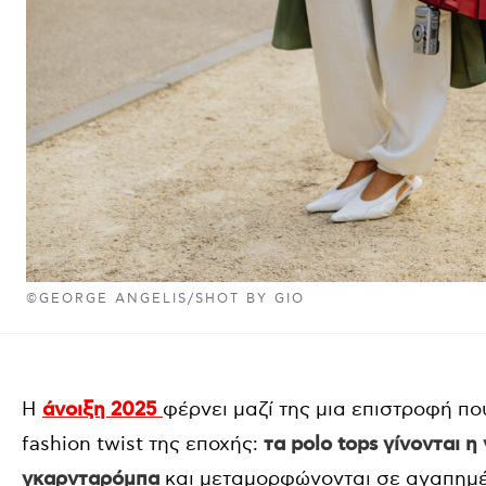
©GEORGE ANGELIS/SHOT BY GIO
Η
άνοιξη 2025
φέρνει μαζί της μια επιστροφή πο
fashion twist της εποχής:
τα polo tops γίνονται η
γκαρνταρόμπα
και μεταμορφώνονται σε αγαπημένο