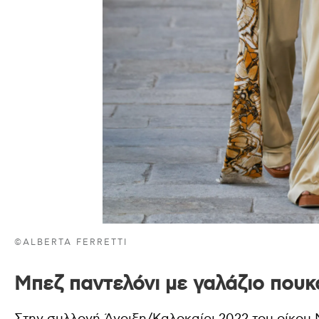
©ALBERTA FERRETTI
Μπεζ παντελόνι με γαλάζιο πουκ
Στην συλλογή Άνοιξη/Καλοκαίρι 2022 του οίκου Mi