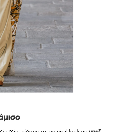
άμισο
u Miu, είδαμε το πιο viral look με
μπεζ