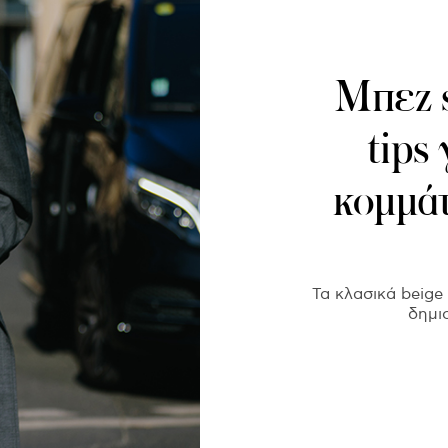
Μπεζ s
tips
κομμάτ
Τα κλασικά beige 
δημι