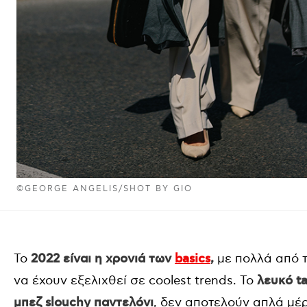
©GEORGE ANGELIS/SHOT BY GIO
Το
2022 είναι η χρονιά των
basics
,
με πολλά από τ
να έχουν εξελιχθεί σε coolest trends. Το
λευκό t
μπεζ slouchy παντελόνι
, δεν αποτελούν απλά μέρ