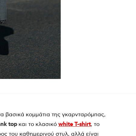
α βασικά κομμάτια της γκαρνταρόμπας,
ank top
και το κλασικό
white T-shirt
, το
ος του καθημερινού στυλ, αλλά είναι