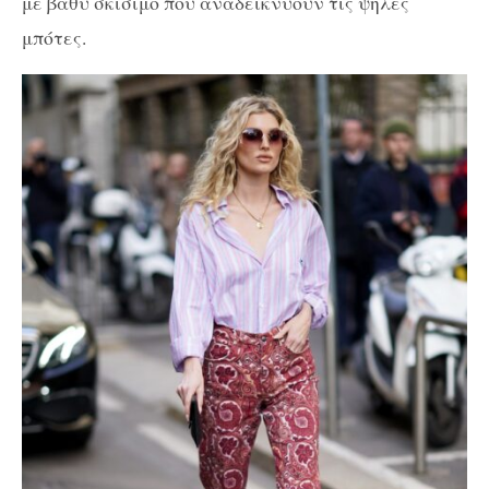
με βαθύ σκίσιμο που αναδεικνύουν τις ψηλές
μπότες.