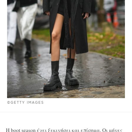
©GETTY IMAGES
Η boot season έχει ξεκινήσει και επίσημα. Οι μήνες