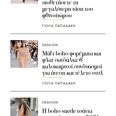
υιοθετήσετε τη
μεγαλύτερη τάση του
φθινοπώρου
ΓΙΌΛΑ ΠΑΠΑΔΆΚΗ
FASHION
Μάξι boho φορέματα και
φλατ σανδάλια: 6
καλοκαιρινοί συνδυασμοί
για άνεση και τέλειο στυλ
ΓΙΌΛΑ ΠΑΠΑΔΆΚΗ
FASHION
Η boho suede τσάντα