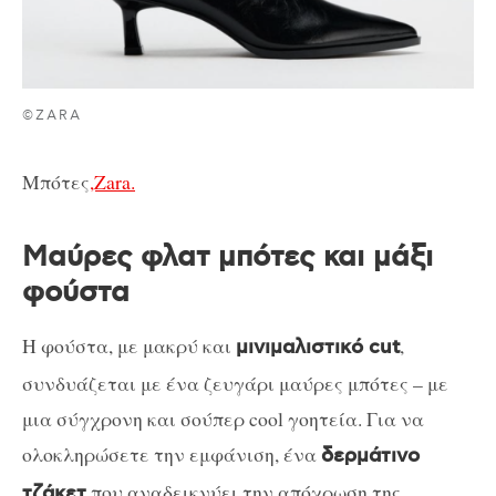
©ZARA
Μπότες
,Zara.
Μαύρες φλατ μπότες και μάξι
φούστα
H φούστα, με μακρύ και
,
μινιμαλιστικό cut
συνδυάζεται με ένα ζευγάρι μαύρες μπότες – με
μια σύγχρονη και σούπερ cool γοητεία. Για να
ολοκληρώσετε την εμφάνιση, ένα
δερμάτινο
που αναδεικνύει την απόχρωση της
τζάκετ