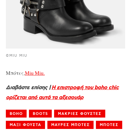
©MIU MIU
Μπότες,
Miu Miu.
Διαβάστε επίσης |
Η επιστροφή του boho chic
ορίζεται από αυτά τα αξεσουάρ
BOHO
BOOTS
ΜΑΚΡΙΕΣ ΦΟΥΣΤΕΣ
ΜΑΞΙ ΦΟΥΣΤΑ
ΜΑΥΡΕΣ ΜΠΟΤΕΣ
ΜΠΟΤΕΣ