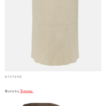
©TOTEME
Φούστα,
Toteme.